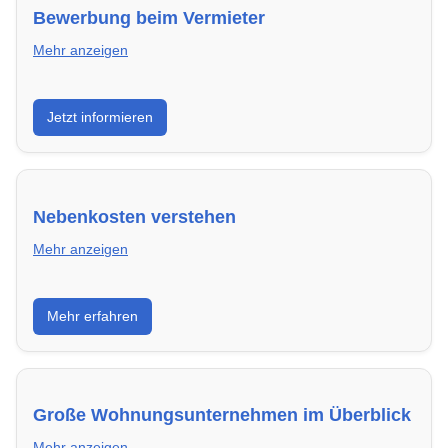
Bewerbung beim Vermieter
Mehr anzeigen
Wie du in Neuwied mit einer überzeugenden
Jetzt informieren
Bewerbung die besten Chancen auf deine
Traumwohnung hast – inklusive Mustervorlagen.
Nebenkosten verstehen
Mehr anzeigen
Erfahre, welche Nebenkosten rechtmäßig sind und
Mehr erfahren
wie du deine monatliche Belastung optimieren
kannst.
Große Wohnungsunternehmen im Überblick
Mehr anzeigen