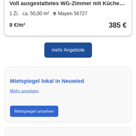
Voll ausgestattetes WG-Zimmer mit Küche
und Internet
1 Zi.
ca. 50,00 m²
Mayen 56727
385 €
8 €/m²
mehr Angebote
Mietspiegel lokal in Neuwied
Mehr anzeigen
Erhalte einen Überblick über die aktuellen Mietpreise
Mietspiegel ansehen
regional in Neuwied. So weißt du genau, welche
Miete fair ist und wo sich ein Vergleich lohnt.