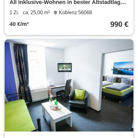
All Inklusive-Wohnen in bester Altstadtlage
(Comfort Apartment)
1 Zi.
ca. 25,00 m²
Koblenz 56068
990 €
40 €/m²