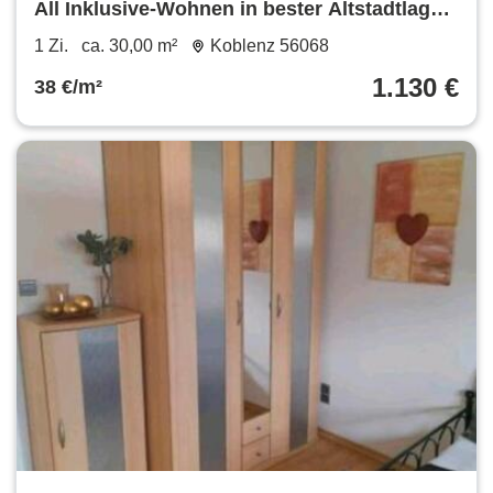
All Inklusive-Wohnen in bester Altstadtlage
(Superior Apartment)
1 Zi.
ca. 30,00 m²
Koblenz 56068
1.130 €
38 €/m²