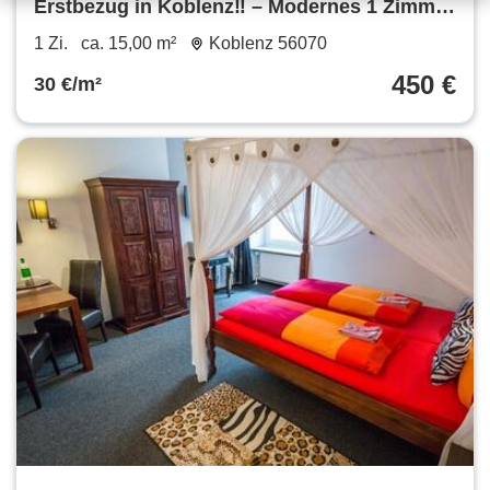
Erstbezug in Koblenz‼️ – Modernes 1 Zimmer
Apartment
1 Zi.
ca. 15,00 m²
Koblenz 56070
450 €
30 €/m²