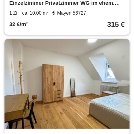
Einzelzimmer Privatzimmer WG im ehem.
Kloster Helgoland
1 Zi.
ca. 10,00 m²
Mayen 56727
315 €
32 €/m²