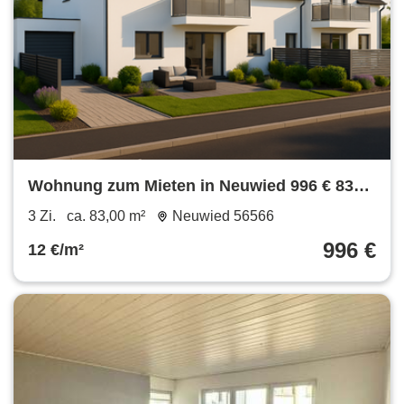
Wohnung zum Mieten in Neuwied 996 € 83
m²
3 Zi.
ca. 83,00 m²
Neuwied 56566
996 €
12 €/m²