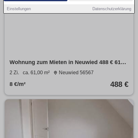
Einstellungen
Datenschutzerklärung
Wohnung zum Mieten in Neuwied 488 € 61
m²
2 Zi.
ca. 61,00 m²
Neuwied 56567
488 €
8 €/m²