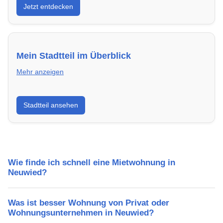
Jetzt entdecken
energieeffizient und sofort bezugsfertig.
Mein Stadtteil im Überblick
Mehr anzeigen
Erfahre mehr über deinen Stadtteil in Neuwied:
Stadtteil ansehen
Lebensqualität, Verkehrsanbindung, Schulen,
Freizeitmöglichkeiten und Mietpreise.
Wie finde ich schnell eine Mietwohnung in
Neuwied?
Was ist besser Wohnung von Privat oder
Wohnungsunternehmen in Neuwied?