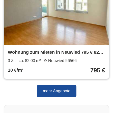
Wohnung zum Mieten in Neuwied 795 € 82
m²
3 Zi.
ca. 82,00 m²
Neuwied 56566
795 €
10 €/m²
mehr Angebote