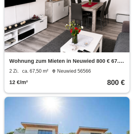
Wohnung zum Mieten in Neuwied 800 € 67.5
m²
2 Zi.
ca. 67,50 m²
Neuwied 56566
800 €
12 €/m²