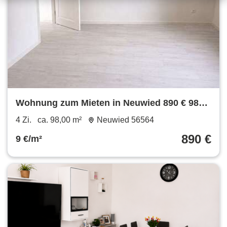
Wohnung zum Mieten in Neuwied 890 € 98
m²
4 Zi.
ca. 98,00 m²
Neuwied 56564
890 €
9 €/m²