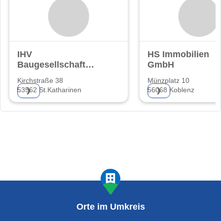
IHV
HS Immobilien
Baugesellschaft
GmbH
UG
Kirchstraße 38
Münzplatz 10
(haftungsbeschränkt)
53562 St.Katharinen
56068 Koblenz
❯
❯
Orte im Umkreis