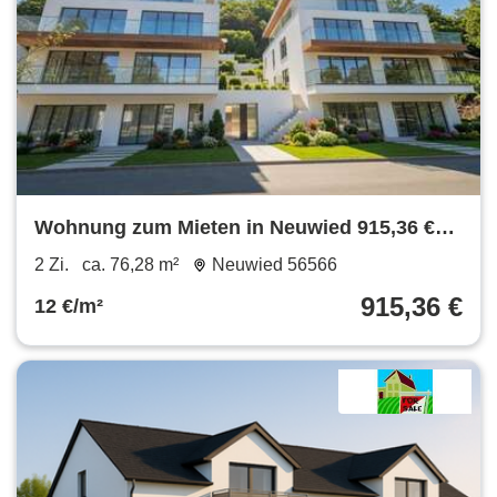
Wohnung zum Mieten in Neuwied 915,36 €
76.28 m²
2 Zi.
ca. 76,28 m²
Neuwied 56566
915,36 €
12 €/m²