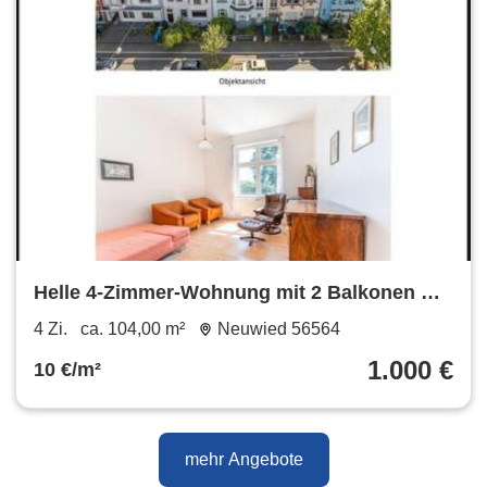
Helle 4-Zimmer-Wohnung mit 2 Balkonen &
Stellplatz in Bestlage
4 Zi.
ca. 104,00 m²
Neuwied 56564
1.000 €
10 €/m²
mehr Angebote