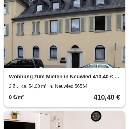
Wohnung zum Mieten in Neuwied 410,40 € 54
m²
2 Zi.
ca. 54,00 m²
Neuwied 56564
410,40 €
8 €/m²