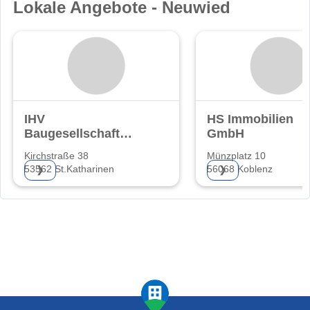
Lokale Angebote - Neuwied
IHV
HS Immobilien
Baugesellschaft
GmbH
UG
Kirchstraße 38
Münzplatz 10
(haftungsbeschränkt)
53562 St.Katharinen
56068 Koblenz
❯
❯