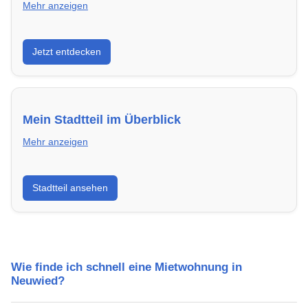
Mehr anzeigen
Entdecke Neubauprojekte in Neuwied – modern,
Jetzt entdecken
energieeffizient und sofort bezugsfertig.
Mein Stadtteil im Überblick
Mehr anzeigen
Erfahre mehr über deinen Stadtteil in Neuwied:
Stadtteil ansehen
Lebensqualität, Verkehrsanbindung, Schulen,
Freizeitmöglichkeiten und Mietpreise.
Wie finde ich schnell eine Mietwohnung in
Neuwied?