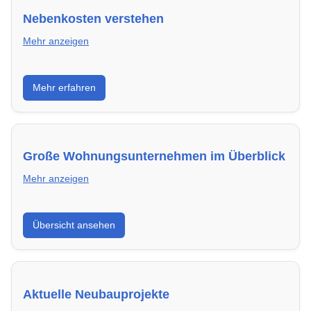
Nebenkosten verstehen
Mehr anzeigen
Erfahre, welche Nebenkosten rechtmäßig sind und
Mehr erfahren
wie du deine monatliche Belastung optimieren
kannst.
Große Wohnungsunternehmen im Überblick
Mehr anzeigen
Hier findest du die wichtigsten Anbieter in Neuwied –
Übersicht ansehen
von Genossenschaften bis zu privaten Vermietern.
Aktuelle Neubauprojekte