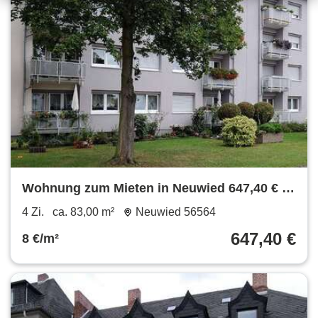
Wohnung zum Mieten in Neuwied 647,40 € 83
m²
4 Zi.
ca. 83,00 m²
Neuwied 56564
647,40 €
8 €/m²