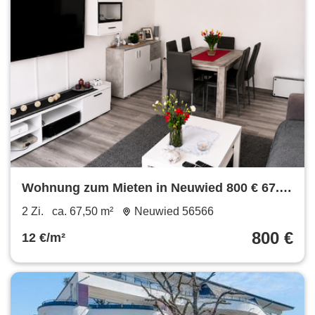
Wohnung zum Mieten in Neuwied 800 € 67.5
m²
2 Zi.
ca. 67,50 m²
Neuwied 56566
800 €
12 €/m²