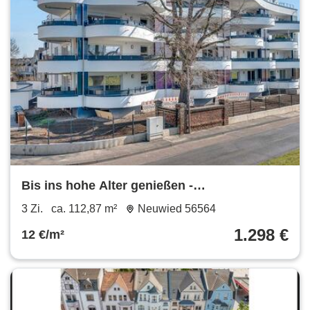
Bis ins hohe Alter genießen -
rollstuhlgerechte 4 Wände für Sie!
3 Zi.
ca. 112,87 m²
Neuwied 56564
1.298 €
12 €/m²