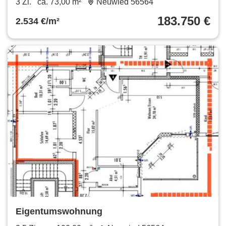
3 Zi.
ca. 73,00 m²
Neuwied 56564
183.750 €
2.534 €/m²
Eigentumswohnung