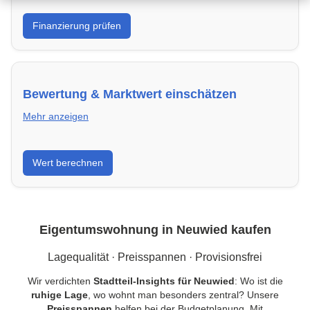
Was kannst du dir leisten? Banken in Neuwied &
Finanzierung prüfen
Kredite vergleichen und Förderprogramme optimal
nutzen.
Bewertung & Marktwert einschätzen
Mehr anzeigen
Kaufpreis einordnen, Vergleichsobjekte in Neuwied
Wert berechnen
verstehen und Risiken minimieren – kompakt erklärt.
Eigentumswohnung in Neuwied kaufen
Lagequalität · Preisspannen · Provisionsfrei
Wir verdichten
Stadtteil-Insights für Neuwied
: Wo ist die
ruhige Lage
, wo wohnt man besonders zentral? Unsere
Preisspannen
helfen bei der Budgetplanung. Mit