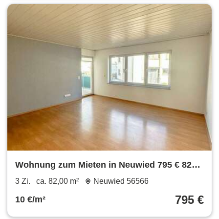
Wohnung zum Mieten in Neuwied 795 € 82
m²
3 Zi.
ca. 82,00 m²
Neuwied 56566
795 €
10 €/m²