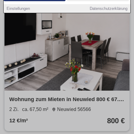
Einstellungen
Datenschutzerklärung
Wohnung zum Mieten in Neuwied 800 € 67.5
m²
2 Zi.
ca. 67,50 m²
Neuwied 56566
800 €
12 €/m²