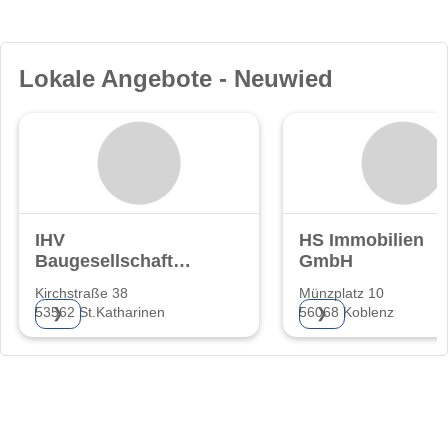
Lokale Angebote - Neuwied
IHV
HS Immobilien
Baugesellschaft
GmbH
UG
Kirchstraße 38
Münzplatz 10
(haftungsbeschränkt)
53562 St.Katharinen
56068 Koblenz
❯
❯