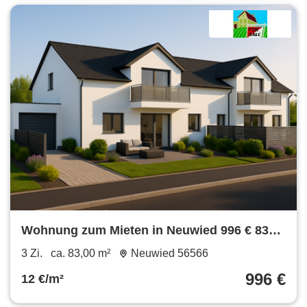
Wohnung zum Mieten in Neuwied 996 € 83
m²
3 Zi.
ca. 83,00 m²
Neuwied 56566
996 €
12 €/m²