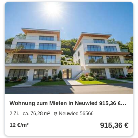
Wohnung zum Mieten in Neuwied 915,36 €
76.28 m²
2 Zi.
ca. 76,28 m²
Neuwied 56566
915,36 €
12 €/m²