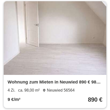
Wohnung zum Mieten in Neuwied 890 € 98
m²
4 Zi.
ca. 98,00 m²
Neuwied 56564
890 €
9 €/m²