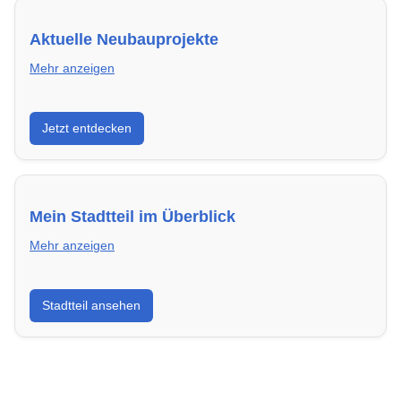
Aktuelle Neubauprojekte
Mehr anzeigen
Entdecke Neubauprojekte in Neuwied – modern,
Jetzt entdecken
energieeffizient und sofort bezugsfertig.
Mein Stadtteil im Überblick
Mehr anzeigen
Erfahre mehr über deinen Stadtteil in Neuwied:
Stadtteil ansehen
Lebensqualität, Verkehrsanbindung, Schulen,
Freizeitmöglichkeiten und Mietpreise.